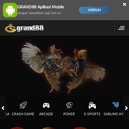
×
GRAND88 Aplikasi Mobile
UNDUH
Jangan tampilkan lagi hari ini
RAGA
CRASH GAME
ARCADE
POKER
E-SPORTS
SABUNG AYAM