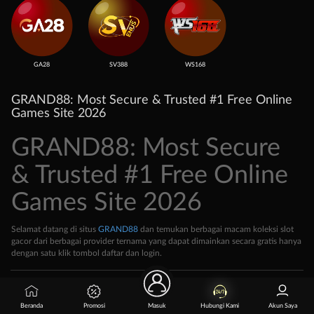
GA28
SV388
WS168
GRAND88: Most Secure & Trusted #1 Free Online
Games Site 2026
GRAND88: Most Secure
& Trusted #1 Free Online
Games Site 2026
Selamat datang di situs
GRAND88
dan temukan berbagai macam koleksi slot
gacor dari berbagai provider ternama yang dapat dimainkan secara gratis hanya
dengan satu klik tombol daftar dan login.
Kebijaksanaan
Platform
Beranda
Promosi
Masuk
Hubungi Kami
Akun Saya