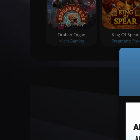
Orphan Organ
King Of Spear
MicroGaming
Pragmatic Pla