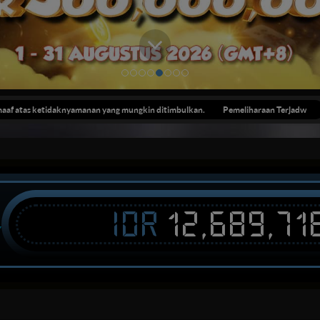
s ketidaknyamanan yang mungkin ditimbulkan.
Pemeliharaan Terjadwal: MarbleX p
IDR
12,689,71
Y