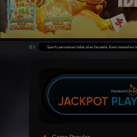
waktu ini, PP Virtual Sports permainan tidak akan tersedia. Kami memohon maaf ata
JACKPOT
PLA