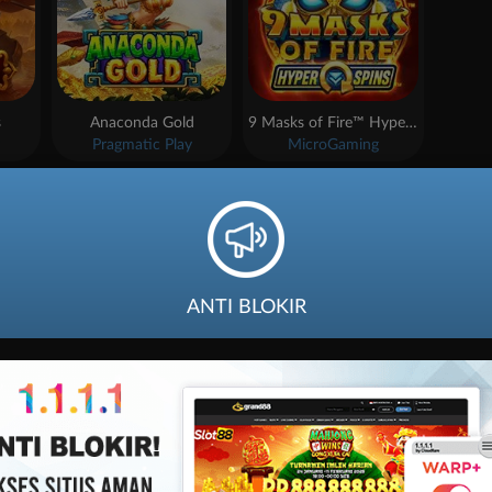
s
Anaconda Gold
9 Masks of Fire™ HyperSpins™
y
Pragmatic Play
MicroGaming
ANTI BLOKIR