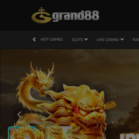
HOT GAMES
SLOTS
LIVE CASINO
RA