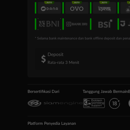
* Selama bank maintenance dan bank offline deposit dan penar
Deposit
Rata-rata 3 Menit
Bersertifikasi Dari
Tanggung Jawab Bermain
B
Platform Penyedia Layanan