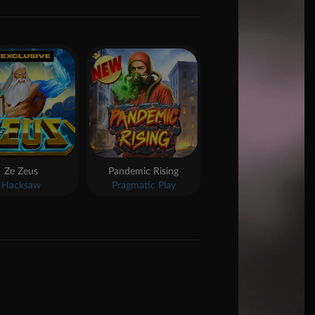
Ze Zeus
Pandemic Rising
Hacksaw
Pragmatic Play