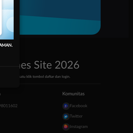
 AMAN.
 Games Site 2026
ya dengan satu klik tombol daftar dan login.
n
Komunitas
98011602
Facebook
Twitter
Instagram