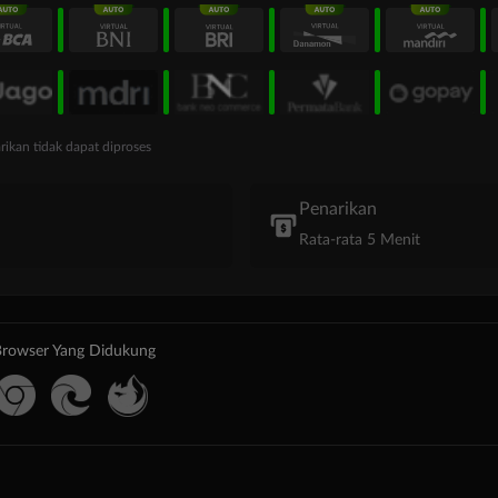
ikan tidak dapat diproses
Penarikan
Rata-rata 5 Menit
rowser Yang Didukung