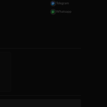
Telegram
Whatsapp