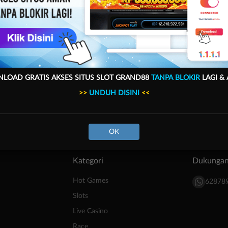
LOAD GRATIS AKSES SITUS SLOT GRAND88
TANPA BLOKIR
LAGI &
Online Games Site 2026
>>
UNDUH DISINI
<<
 & Trusted #1 Free Online
si slot gacor dari berbagai provider ternama yang dapat dimainkan secara gratis han
OK
Kategori
Dukunga
Hot Games
62878
Slots
Live Casino
Race