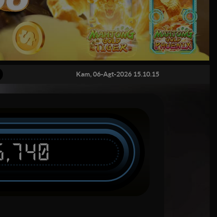
Kam, 06-Agt-2026 15.10.15
ada 31-Jul-2026 dari 00.00.00 sampai 31-Jul-2027 00.00.00. Selama waktu ini, Mar
6,740