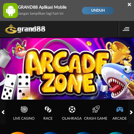
×
GRAND88 Aplikasi Mobile
UNDUH
Jangan tampilkan lagi hari ini
OTS
LIVE CASINO
RACE
OLAHRAGA
CRASH GAME
ARCADE