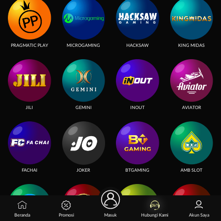
PRAGMATIC PLAY
MICROGAMING
HACKSAW
KING MIDAS
JILI
GEMINI
INOUT
AVIATOR
FACHAI
JOKER
BTGAMING
AMB SLOT
Beranda
Promosi
Masuk
Hubungi Kami
Akun Saya