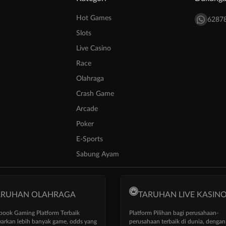
Hot Games
6287
Slots
Live Casino
Race
Olahraga
Crash Game
Arcade
Poker
E-Sports
Sabung Ayam
ARUHAN OLAHRAGA
TARUHAN LIVE KASIN
book Gaming Platform Terbaik
Platform Pilihan bagi perusahaan-
rkan lebih banyak game, odds yang
perusahaan terbaik di dunia, dengan