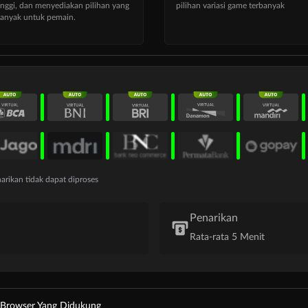
tinggi, dan menyediakan pilihan yang
pilihan variasi game terbanyak
banyak untuk pemain.
arikan tidak dapat diproses
Penarikan
Rata-rata 5 Menit
Browser Yang Didukung