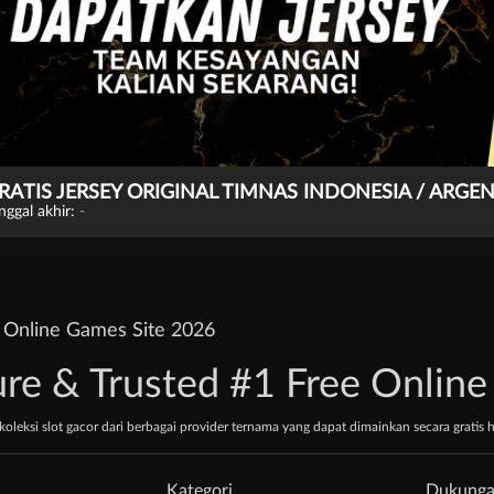
RATIS JERSEY ORIGINAL TIMNAS INDONESIA / ARGE
nggal akhir:
-
Online Games Site 2026
e & Trusted #1 Free Online
eksi slot gacor dari berbagai provider ternama yang dapat dimainkan secara gratis h
m
Kategori
Dukung