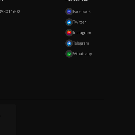
898011602
Facebook
Twitter
Instagram
Telegram
Whatsapp
O