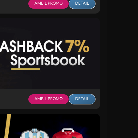
AMBIL PROMO
DETAIL
AMBIL PROMO
DETAIL