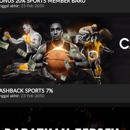
ONUS 20% SPORTS MEMBER BARU
nggal akhir:
23-Feb-2050
ASHBACK SPORTS 7%
nggal akhir:
23-Feb-2050