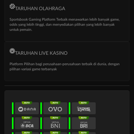
TARUHAN OLAHRAGA
Sportsbook Gaming Platform Terbaik menawarkan lebih banyak game,
odds yang lebih tinggi, dan menyediakan pilihan yang lebih banyak
untuk pemain.
TARUHAN LIVE KASINO
Platform Pilihan bagi perusahaan-perusahaan terbaik di dunia, dengan
pilihan variasi game terbanyak