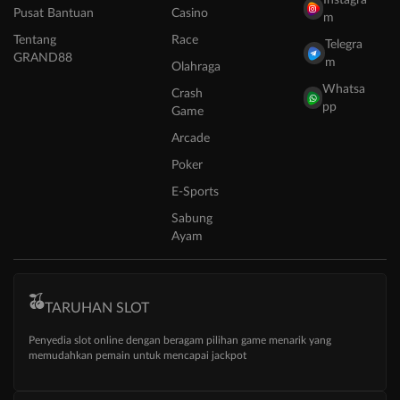
Pusat Bantuan
Casino
m
Tentang
Race
Telegra
GRAND88
m
Olahraga
Whatsa
Crash
pp
Game
Arcade
Poker
E-Sports
Sabung
Ayam
TARUHAN SLOT
Penyedia slot online dengan beragam pilihan game menarik yang
memudahkan pemain untuk mencapai jackpot