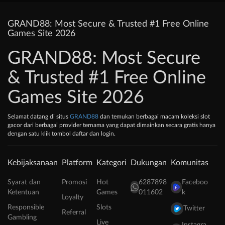
GRAND88: Most Secure & Trusted #1 Free Online
Games Site 2026
GRAND88: Most Secure
& Trusted #1 Free Online
Games Site 2026
Selamat datang di situs
GRAND88
dan temukan berbagai macam koleksi slot
gacor dari berbagai provider ternama yang dapat dimainkan secara gratis hanya
dengan satu klik tombol daftar dan login.
Kebijaksanaan
Platform
Kategori
Dukungan
Komunitas
Syarat dan
Promosi
Hot
6287898
Faceboo
Ketentuan
Games
011602
k
Loyalty
Responsible
Slots
Twitter
Referral
Gambling
Live
Instagra