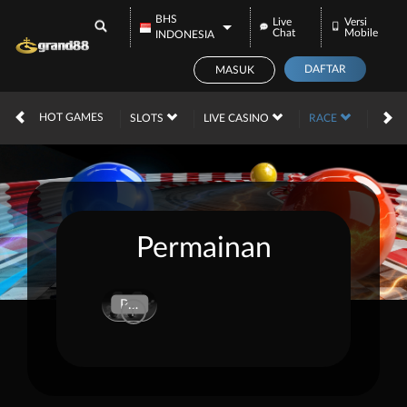
BHS
Live
Versi
Chat
Mobile
INDONESIA
DAFTAR
MASUK
HOT GAMES
SLOTS
LIVE CASINO
RACE
OLA
Permainan
i