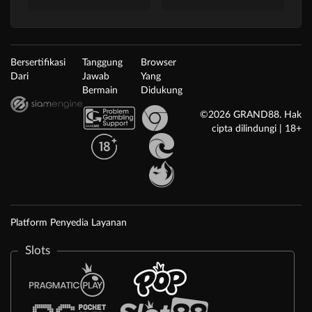
Bersertifikasi
Tanggung
Browser
Dari
Jawab
Yang
Bermain
Didukung
©2026 GRAND88. Hak
cipta dilindungi | 18+
Platform Penyedia Layanan
Slots