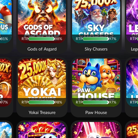
81%
RTP
98%
RTP
97%
RTP
Gods of Asgard
Sky Chasers
Leg
97%
RTP
98%
RTP
97%
RTP
Yokai Treasure
Paw House