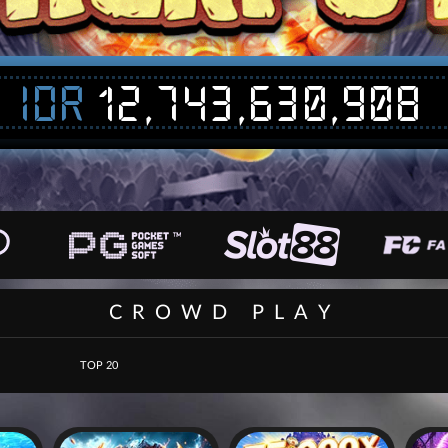
IDR
12,743,630,890
CROWD PLAY
TOP 20