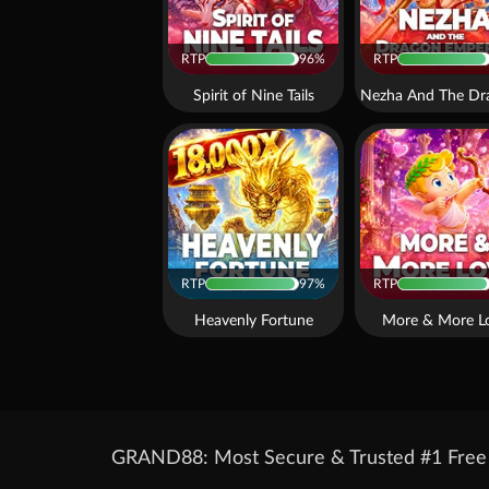
RTP
96%
RTP
Spirit of Nine Tails
RTP
97%
RTP
Heavenly Fortune
More & More L
GRAND88: Most Secure & Trusted #1 Free 