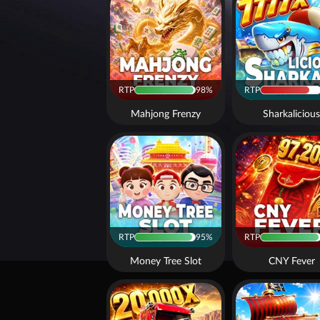
RTP
98%
RTP
Mahjong Frenzy
Sharkalicious
RTP
95%
RTP
Money Tree Slot
CNY Fever