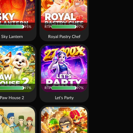
95%
RTP
97%
Sky Lantern
Royal Pastry Chef
97%
RTP
97%
Paw House 2
Let's Party