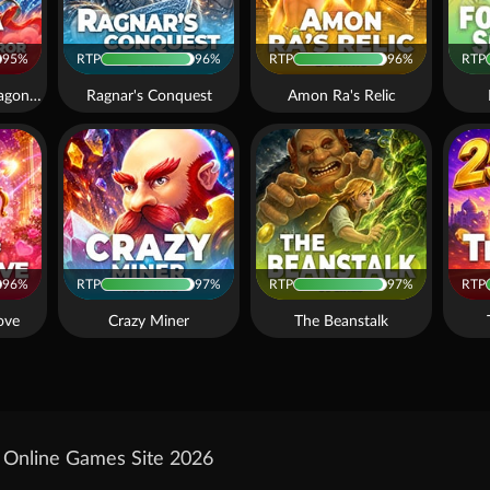
95%
RTP
96%
RTP
96%
RTP
Nezha And The Dragon Emperor
Ragnar's Conquest
Amon Ra's Relic
96%
RTP
97%
RTP
97%
RTP
ove
Crazy Miner
The Beanstalk
Online Games Site 2026