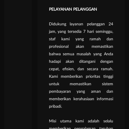
PELAYANAN PELANGGAN
Didukung layanan pelanggan 24
jam, yang tersedia 7 hari seminggu,
staf kami yang ramah dan
profesional akan memastikan
bahwa semua masalah yang Anda
hadapi akan ditangani dengan
cepat, efisien, dan secara ramah.
Kami memberikan prioritas tinggi
untuk memastikan sistem
pembayaran yang aman dan
memberikan kerahasiaan informasi
pribadi.
Misi utama kami adalah selalu
memberikan pengalaman taruhan