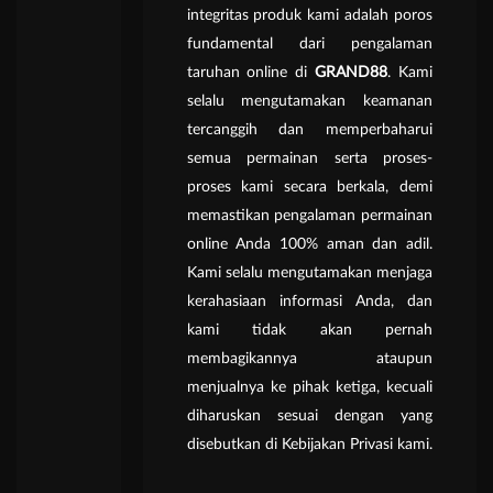
integritas produk kami adalah poros
fundamental dari pengalaman
taruhan online di
GRAND88
. Kami
selalu mengutamakan keamanan
tercanggih dan memperbaharui
semua permainan serta proses-
proses kami secara berkala, demi
memastikan pengalaman permainan
online Anda 100% aman dan adil.
Kami selalu mengutamakan menjaga
kerahasiaan informasi Anda, dan
kami tidak akan pernah
membagikannya ataupun
menjualnya ke pihak ketiga, kecuali
diharuskan sesuai dengan yang
disebutkan di Kebijakan Privasi kami.