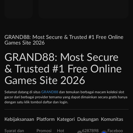
GRAND88: Most Secure & Trusted #1 Free Online
Games Site 2026
GRAND88: Most Secure
& Trusted #1 Free Online
Games Site 2026
Selamat datang di situs
GRAND88
dan temukan berbagai macam koleksi slot
gacor dari berbagai provider ternama yang dapat dimainkan secara gratis hanya
dengan satu klik tombol daftar dan login.
Kebijaksanaan
Platform
Kategori
Dukungan
Komunitas
Syarat dan
Promosi
Hot
6287898
Faceboo