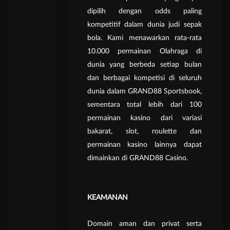
dipilih dengan odds paling
kompetitif dalam dunia judi sepak
bola. Kami menawarkan rata-rata
10.000 permainan Olahraga di
dunia yang berbeda setiap bulan
dan berbagai kompetisi di seluruh
dunia dalam GRAND88 Sportsbook,
sementara total lebih dari 100
permainan kasino dari variasi
bakarat, slot, roulette dan
permainan kasino lainnya dapat
dimainkan di GRAND88 Casino.
KEAMANAN
Domain aman dan privat serta