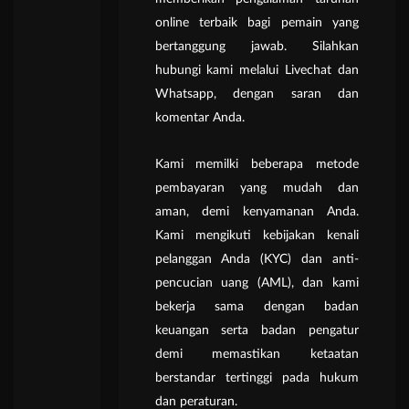
online terbaik bagi pemain yang
bertanggung jawab. Silahkan
hubungi kami melalui Livechat dan
Whatsapp, dengan saran dan
komentar Anda.
Kami memilki beberapa metode
pembayaran yang mudah dan
aman, demi kenyamanan Anda.
Kami mengikuti kebijakan kenali
pelanggan Anda (KYC) dan anti-
pencucian uang (AML), dan kami
bekerja sama dengan badan
keuangan serta badan pengatur
demi memastikan ketaatan
berstandar tertinggi pada hukum
dan peraturan.