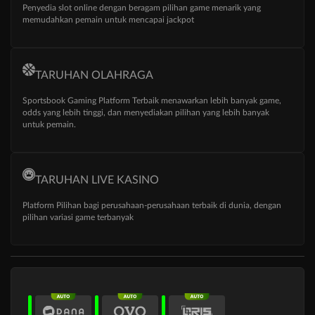
Penyedia slot online dengan beragam pilihan game menarik yang
memudahkan pemain untuk mencapai jackpot
TARUHAN OLAHRAGA
Sportsbook Gaming Platform Terbaik menawarkan lebih banyak game,
odds yang lebih tinggi, dan menyediakan pilihan yang lebih banyak
untuk pemain.
TARUHAN LIVE KASINO
Platform Pilihan bagi perusahaan-perusahaan terbaik di dunia, dengan
pilihan variasi game terbanyak