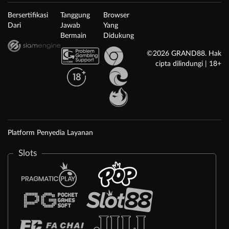
Bersertifikasi
Tanggung
Browser
Dari
Jawab
Yang
Bermain
Didukung
©2026 GRAND88. Hak
cipta dilindungi | 18+
Platform Penyedia Layanan
Slots