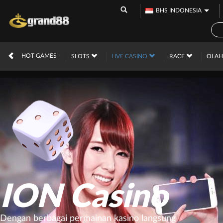
BHS INDONESIA
HOT GAMES
SLOTS
LIVE CASINO
RACE
OLA
ION Casino
Dengan berbagai permainan kasino langsung