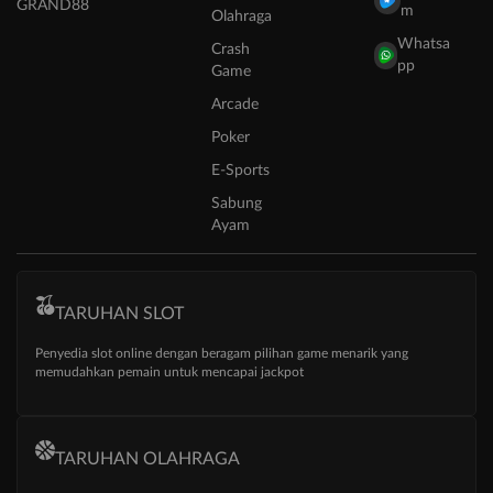
GRAND88
m
Olahraga
Whatsa
Crash
pp
Game
Arcade
Poker
E-Sports
Sabung
Ayam
TARUHAN SLOT
Penyedia slot online dengan beragam pilihan game menarik yang
memudahkan pemain untuk mencapai jackpot
TARUHAN OLAHRAGA